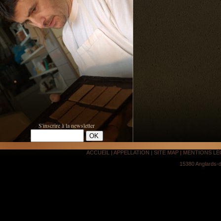
S'inscrire à la newsletter
ACCUEIL
|
APPELLATION
|
SITE MAP
|
MENTIONS LÉ
15380 Anglards-d