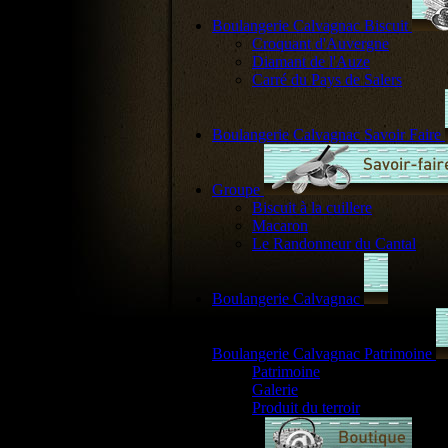
Boulangerie Calvagnac Biscuit
Croquant d'Auvergne
Diamant de l'Auze
Carré du Pays de Salers
Boulangerie Calvagnac Savoir Faire
Groupe
Biscuit à la cuillere
Macaron
Le Randonneur du Cantal
Boulangerie Calvagnac
Boulangerie Calvagnac Patrimoine
Patrimoine
Galerie
Produit du terroir