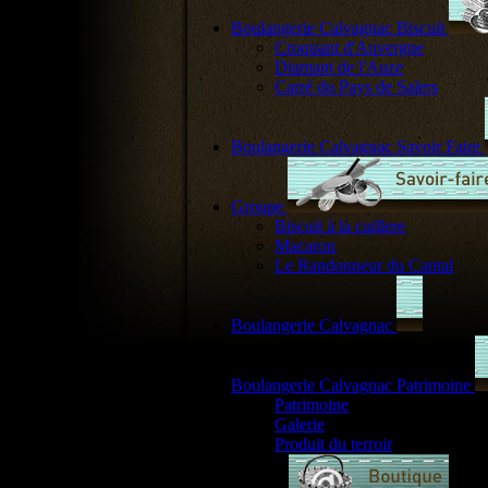
Boulangerie Calvagnac Biscuit
Croquant d'Auvergne
Diamant de l'Auze
Carré du Pays de Salers
Boulangerie Calvagnac Savoir Faire
Groupe
Biscuit à la cuillere
Macaron
Le Randonneur du Cantal
Boulangerie Calvagnac
Boulangerie Calvagnac Patrimoine
Patrimoine
Galerie
Produit du terroir