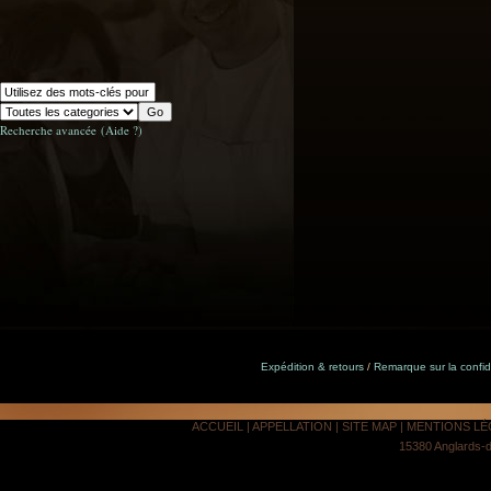
Recherche avancée
(Aide ?)
Expédition & retours
/
Remarque sur la confide
ACCUEIL
|
APPELLATION
|
SITE MAP
|
MENTIONS LÉ
15380 Anglards-d