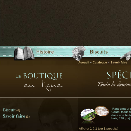
Accueil
»
Catalogue
»
Savoir faire
Biscuit
Randonneur 
(4)
Cantal (sous f
Savoir faire
dans une boit
(1)
bois, 420 grs)
Afficher
1
à
1
(sur
1
produits)